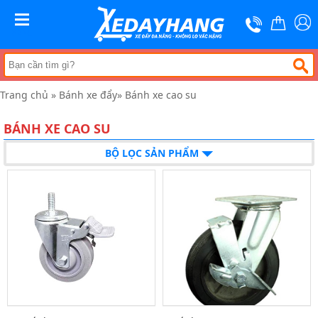
Trang
chủ
MENU
Xe
đẩy
hàng
Trang chủ
»
Bánh xe đẩy
»
Bánh xe cao su
Xe
nâng
tay
BÁNH XE CAO SU
Bánh
BỘ LỌC SẢN PHẨM
xe
đẩy
Thương
hiệu
Tin
tức
Liên
hệ