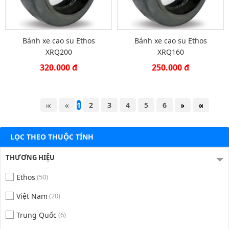
Bánh xe cao su Ethos
Bánh xe cao su Ethos
XRQ200
XRQ160
320.000 đ
250.000 đ
1
2
3
4
5
6
LỌC THEO THUỘC TÍNH
THƯƠNG HIỆU
Ethos
(50)
Việt Nam
(20)
Trung Quốc
(6)