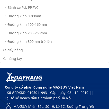
Bánh xe PU, PP,PVC
Đường kính 0-80mm
Đường kính 100-160mm
Đường kính 200-250mm
Đường kính 300mm trở lên
Xe đẩy hàng
Xe nâng tay
Công ty cổ phần Công nghệ MAXBUY Việt Nam
- Số GPDKKD: 0105011993 - Cấp ngày: 08 - 12 -2010 ||
Tại sở kế hoạch đầu tư thành phố Hà Nội
MAXBUY Miền Bắc: Số 19, Lô 1C, Đường Trung Yên