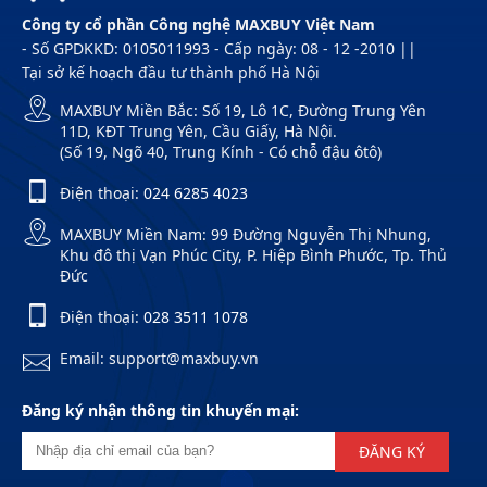
Công ty cổ phần Công nghệ MAXBUY Việt Nam
- Số GPDKKD: 0105011993 - Cấp ngày: 08 - 12 -2010 ||
Tại sở kế hoạch đầu tư thành phố Hà Nội
MAXBUY Miền Bắc: Số 19, Lô 1C, Đường Trung Yên
11D, KĐT Trung Yên, Cầu Giấy, Hà Nội.
(Số 19, Ngõ 40, Trung Kính - Có chỗ đậu ôtô)
Điện thoại:
024 6285 4023
MAXBUY Miền Nam: 99 Đường Nguyễn Thị Nhung,
Khu đô thị Vạn Phúc City, P. Hiệp Bình Phước, Tp. Thủ
Đức
Điện thoại:
028 3511 1078
Email: support@maxbuy.vn
Đăng ký nhận thông tin khuyến mại:
ĐĂNG KÝ