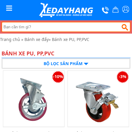
Trang
chủ
MENU
Xe
đẩy
hàng
Trang chủ
»
Bánh xe đẩy
»
Bánh xe PU, PP,PVC
Xe
nâng
tay
BÁNH XE PU, PP,PVC
Bánh
BỘ LỌC SẢN PHẨM
xe
đẩy
-10%
-3%
Thương
hiệu
Tin
tức
Liên
hệ