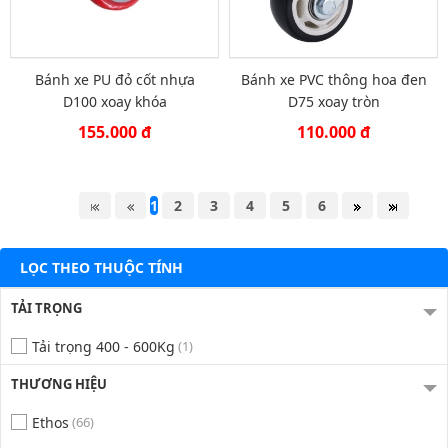
Bánh xe PU đỏ cốt nhựa
Bánh xe PVC thông hoa đen
D100 xoay khóa
D75 xoay tròn
155.000 đ
110.000 đ
1
2
3
4
5
6
LỌC THEO THUỘC TÍNH
TẢI TRỌNG
Tải trọng 400 - 600Kg
(1)
THƯƠNG HIỆU
Ethos
(66)