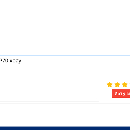
P70 xoay
Gửi ý k