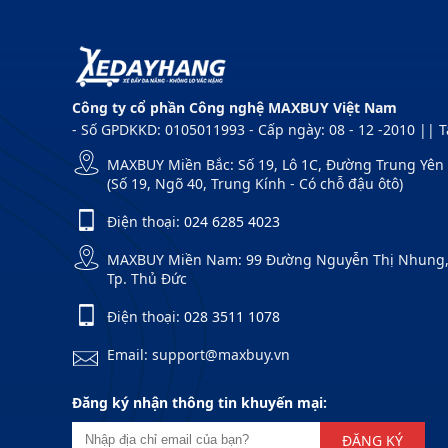
Công ty cổ phần Công nghệ MAXBUY Việt Nam
- Số GPDKKD: 0105011993 - Cấp ngày: 08 - 12 -2010 || 
MAXBUY Miền Bắc: Số 19, Lô 1C, Đường Trung Yên 1
(Số 19, Ngõ 40, Trung Kính - Có chỗ đậu ôtô)
Điện thoại:
024 6285 4023
MAXBUY Miền Nam: 99 Đường Nguyễn Thị Nhung, Kh
Tp. Thủ Đức
Điện thoại:
028 3511 1078
Email: support@maxbuy.vn
Đăng ký nhận thông tin khuyến mại:
ĐĂNG KÝ