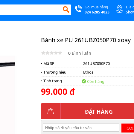
Gọi mua hàng
Địa 
024 6285 4023
Sho
Bánh xe PU 261UBZ050P70 xoay
0
Bình luận
• Mã SP
: 261UBZ050P70
• Thương hiệu
:
Ethos
• Tình trạng
Còn hàng
99.000 đ
ĐẶT HÀNG
GỌI