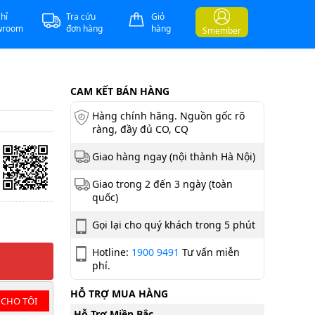
chỉ
Tra cứu
Giỏ
wroom
đơn hàng
hàng
Smember
CAM KẾT BÁN HÀNG
Hàng chính hãng. Nguồn gốc rõ
ràng, đầy đủ CO, CQ
Giao hàng ngay (nội thành Hà Nội)
Giao trong 2 đến 3 ngày (toàn
quốc)
Gọi lại cho quý khách trong 5 phút
Hotline:
1900 9491
Tư vấn miễn
phí.
HỖ TRỢ MUA HÀNG
 CHO TÔI
Hỗ Trợ Miền Bắc