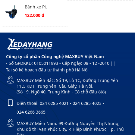
Bánh xe PU
266UBZ050T12 vít
122.000 đ
khóa
Công ty cổ phần Công nghệ MAXBUY Việt Nam
- Số GPDKKD: 0105011993 - Cấp ngày: 08 - 12 -2010 ||
Tại sở kế hoạch đầu tư thành phố Hà Nội
MAXBUY Miền Bắc: Số 19, Lô 1C, Đường Trung Yên
11D, KĐT Trung Yên, Cầu Giấy, Hà Nội.
(Số 19, Ngõ 40, Trung Kính - Có chỗ đậu ôtô)
Điện thoại:
024 6285 4021
-
024 6285 4023
-
024 6266 3665
MAXBUY Miền Nam: 99 Đường Nguyễn Thị Nhung,
Khu đô thị Vạn Phúc City, P. Hiệp Bình Phước, Tp. Thủ
Đức