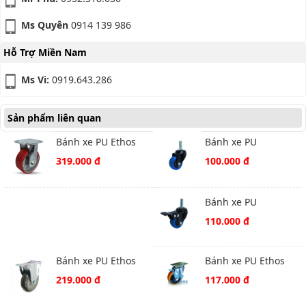
Ms Quyên
0914 139 986
Hỗ Trợ Miền Nam
Ms Vi:
0919.643.286
Sản phẩm liên quan
Bánh xe PU Ethos
Bánh xe PU
492XUQ100P45
261UBZ050T12 vít
319.000 đ
100.000 đ
xoay
Bánh xe PU
266UBZ040T12 vít
110.000 đ
khóa
Bánh xe PU Ethos
Bánh xe PU Ethos
252UIY100P01
261YPE100P01 xoay
219.000 đ
117.000 đ