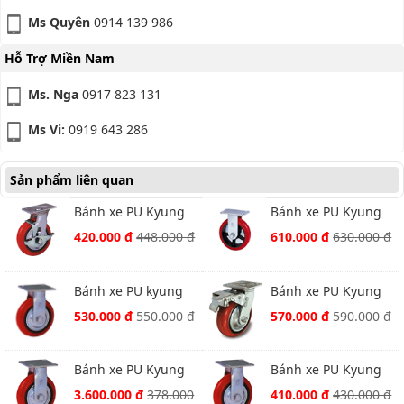
Ms Quyên
0914 139 986
Hỗ Trợ Miền Nam
Ms. Nga
0917 823 131
Ms Vi:
0919 643 286
Sản phẩm liên quan
Bánh xe PU Kyung
Bánh xe PU Kyung
chang 4050S-A1-PC-
chang 4280R-A1PC
420.000 đ
448.000 đ
610.000 đ
630.000 đ
TB
Bánh xe PU kyung
Bánh xe PU Kyung
chang 4080R-A1PC
chang 4060S-A1-PC-
530.000 đ
550.000 đ
570.000 đ
590.000 đ
cố định
TTL
Bánh xe PU Kyung
Bánh xe PU Kyung
chang 4050R-A1-PC
chang 4060R-A1-PC
3.600.000 đ
378.000
410.000 đ
430.000 đ