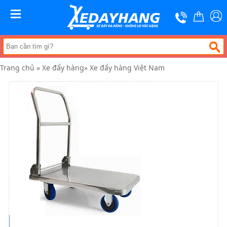
Trang
chủ
MENU
Xe
đẩy
hàng
Trang chủ
»
Xe đẩy hàng
»
Xe đẩy hàng Việt Nam
Xe
nâng
tay
Bánh
xe
đẩy
Thương
hiệu
Tin
tức
Liên
hệ