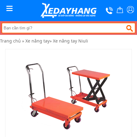
Trang
chủ
MENU
Xe
đẩy
hàng
Trang chủ
»
Xe nâng tay
»
Xe nâng tay Niuli
Xe
nâng
tay
Bánh
xe
đẩy
Thương
hiệu
Tin
tức
Liên
hệ