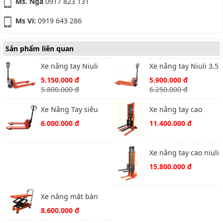
Ms. Nga
0917 823 131
Ms Vi:
0919 643 286
Sản phẩm liên quan
Xe nâng tay Niuli
Xe nâng tay Niuli 3.5
CBY.AC30 3 tấn càng
tấn càng rộng
5.150.000 đ
5.900.000 đ
rộng
5.800.000 đ
6.250.000 đ
Xe Nâng Tay siêu
Xe nâng tay cao
ngắn Niuli CBY.SD
Niuli HS-10-16 tải
6.000.000 đ
11.400.000 đ
2.5 ( 550x800mm)
trọng 1000kg
Xe nâng tay cao niuli
HS-10-20 tải trọng
15.800.000 đ
1000kg
Xe nâng mặt bàn
niuli TT350(WP350)
8.600.000 đ
chiều cao càng nâng