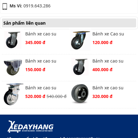
Ms Vi:
0919.643.286
Sản phẩm liên quan
Bánh xe cao su
Bánh xe Cao su
Ethos 491XRQ160P45
Ethos
345.000 đ
120.000 đ
321RBQ100P62 xoay
Bánh xe cao su
Bánh xe cao su
Ethos 262TPY075P01
Ethos 491XRQ200P45
150.000 đ
400.000 đ
cố định
Bánh xe cao su
Bánh xe cao su
Ethos 663PRZ150JB1
Ethos XRQ200
520.000 đ
540.000 đ
320.000 đ
xoay khoá