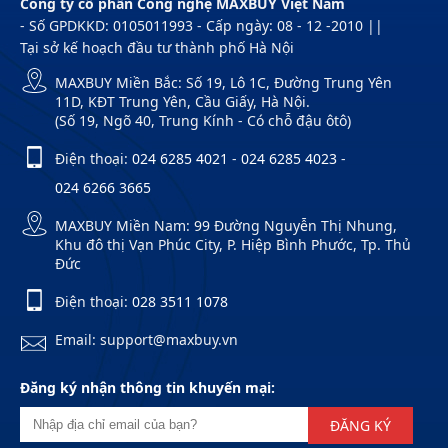
Công ty cổ phần Công nghệ MAXBUY Việt Nam
- Số GPDKKD: 0105011993 - Cấp ngày: 08 - 12 -2010 ||
Tại sở kế hoạch đầu tư thành phố Hà Nội
MAXBUY Miền Bắc: Số 19, Lô 1C, Đường Trung Yên
11D, KĐT Trung Yên, Cầu Giấy, Hà Nội.
(Số 19, Ngõ 40, Trung Kính - Có chỗ đậu ôtô)
Điện thoại:
024 6285 4021
-
024 6285 4023
-
024 6266 3665
MAXBUY Miền Nam: 99 Đường Nguyễn Thị Nhung,
Khu đô thị Vạn Phúc City, P. Hiệp Bình Phước, Tp. Thủ
Đức
Điện thoại:
028 3511 1078
Email: support@maxbuy.vn
Đăng ký nhận thông tin khuyến mại:
ĐĂNG KÝ