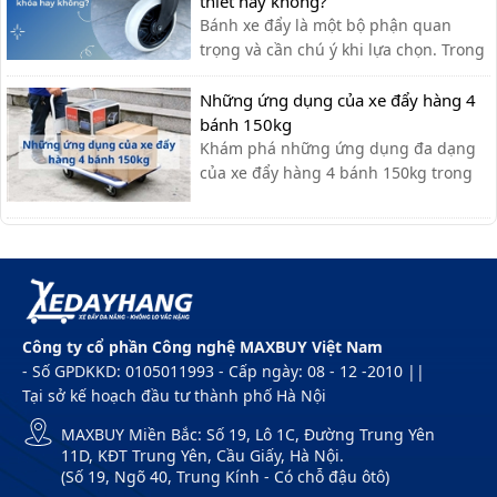
thiết hay không?
Bánh xe đẩy là một bộ phận quan
trọng và cần chú ý khi lựa chọn. Trong
một số trường hợp, bạn sẽ cần sử
dụng bánh xe có khóa để quá trình sử
Những ứng dụng của xe đẩy hàng 4
dụng thêm an toàn.
bánh 150kg
Khám phá những ứng dụng đa dạng
của xe đẩy hàng 4 bánh 150kg trong
các lĩnh vực như kho bãi, bán lẻ, xây
dựng, gia đình,...giúp tiết kiệm sức lao
động!
Công ty cổ phần Công nghệ MAXBUY Việt Nam
- Số GPDKKD: 0105011993 - Cấp ngày: 08 - 12 -2010 ||
Tại sở kế hoạch đầu tư thành phố Hà Nội
MAXBUY Miền Bắc: Số 19, Lô 1C, Đường Trung Yên
11D, KĐT Trung Yên, Cầu Giấy, Hà Nội.
(Số 19, Ngõ 40, Trung Kính - Có chỗ đậu ôtô)