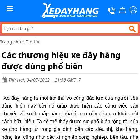
Trang
chủ
MENU
Xe
đẩy
hàng
Trang chủ
»
Tin tức
Xe
nâng
Các thương hiệu xe đẩy hàng
tay
được dùng phổ biến
Bánh
xe
đẩy
Thứ Hai, 04/07/2022 | 21:58 GMT+7
Thương
hiệu
Xe đẩy hàng là một trợ thủ vô cùng đắc lực của người tiêu
Tin
dùng hiện nay bởi nó giúp thực hiện các công việc vận
tức
chuyển và xuất nhập hàng hóa từ nơi này đến nơi khác một
Liên
cách hữu hiệu. Ta có thể thấy được sự phổ biến rộng rãi của
hệ
xe chở hàng từ trong gia đình đến các siêu thị, kho hàng,
nông trại cũng như các xí nghiệp công nghiệp, bến tàu, nhà