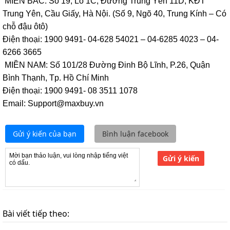
MIỀN BẮC: Số 19, Lô 1C, Đường Trung Yên 11D, KĐT
Trung Yên, Cầu Giấy, Hà Nội. (Số 9, Ngõ 40, Trung Kính – Có
chỗ đậu ôtô)
Điện thoại: 1900 9491- 04-628 54021 – 04-6285 4023 – 04-
6266 3665
MIỀN NAM: Số 101/28 Đường Đinh Bộ Lĩnh, P.26, Quận
Bình Thạnh, Tp. Hồ Chí Minh
Điện thoại: 1900 9491- 08 3511 1078
Email: Support@maxbuy.vn
Gửi ý kiến của bạn
Bình luận facebook
Gửi ý kiến
Bài viết tiếp theo: