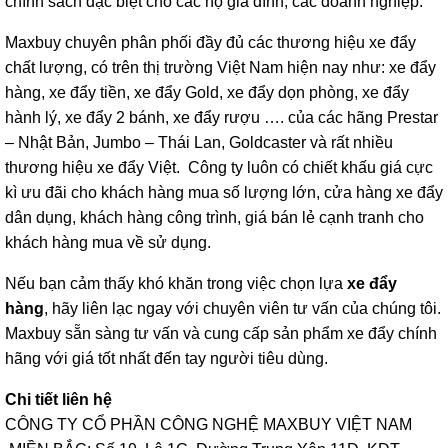
chính sách đặc biệt cho các hộ gia đình, các doanh nghiệp.
Maxbuy chuyên phân phối đầy đủ các thương hiệu xe đẩy
chất lượng, có trên thị trường Việt Nam hiện nay như: xe đẩy
hàng, xe đẩy tiền, xe đẩy Gold, xe đẩy dọn phòng, xe đẩy
hành lý, xe đẩy 2 bánh, xe đẩy rượu …. của các hãng Prestar
– Nhật Bản, Jumbo – Thái Lan, Goldcaster và rất nhiều
thương hiệu xe đẩy Việt. Công ty luôn có chiết khấu giá cực
kì ưu đãi cho khách hàng mua số lượng lớn, cửa hàng xe đẩy
dân dụng, khách hàng công trình, giá bán lẻ cạnh tranh cho
khách hàng mua về sử dụng.
Nếu bạn cảm thấy khó khăn trong việc chọn lựa
xe đẩy
hàng
, hãy liên lạc ngay với chuyên viên tư vấn của chúng tôi.
Maxbuy sẵn sàng tư vấn và cung cấp sản phẩm xe đẩy chính
hãng với giá tốt nhất đến tay người tiêu dùng.
Chi tiết liên hệ
CÔNG TY CỔ PHẦN CÔNG NGHỆ MAXBUY VIỆT NAM