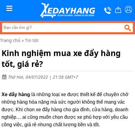
Trang
chủ
MENU
Xe
đẩy
hàng
Trang chủ
»
Tin tức
Xe
nâng
Kinh nghiệm mua xe đẩy hàng
tay
tốt, giá rẻ?
Bánh
xe
đẩy
Thứ Hai, 04/07/2022 | 21:58 GMT+7
Thương
hiệu
Xe đẩy hàng
là những loại xe được thiết kế để chuyên chở
Tin
những hàng hóa nặng mà sức người không thể mang vác
tức
được. Khi chọn xe đẩy hàng cho gia đình, cửa hàng, doanh
Liên
nghiệp… ai cũng muốn chọn được xe phù hợp với yêu cầu
hệ
công việc, giá rẻ nhưng chất lượng bền và tốt.