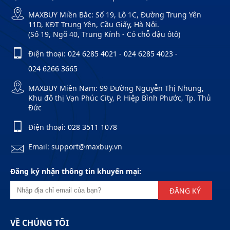
MAXBUY Miền Bắc: Số 19, Lô 1C, Đường Trung Yên
11D, KĐT Trung Yên, Cầu Giấy, Hà Nội.
(Số 19, Ngõ 40, Trung Kính - Có chỗ đậu ôtô)
Điện thoại:
024 6285 4021
-
024 6285 4023
-
024 6266 3665
MAXBUY Miền Nam: 99 Đường Nguyễn Thị Nhung,
Khu đô thị Vạn Phúc City, P. Hiệp Bình Phước, Tp. Thủ
Đức
Điện thoại:
028 3511 1078
Email: support@maxbuy.vn
Đăng ký nhận thông tin khuyến mại:
ĐĂNG KÝ
VỀ CHÚNG TÔI