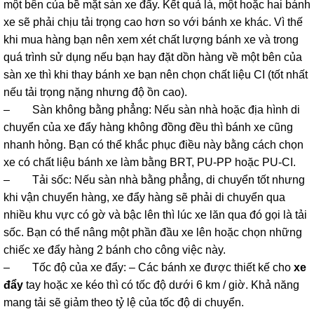
một bên của bề mặt sàn xe đẩy. Kết quả là, một hoặc hai bánh
xe sẽ phải chịu tải trọng cao hơn so với bánh xe khác. Vì thế
khi mua hàng bạn nên xem xét chất lượng bánh xe và trong
quá trình sử dụng nếu bạn hay đặt dồn hàng về một bên của
sàn xe thì khi thay bánh xe bạn nên chọn chất liệu CI (tốt nhất
nếu tải trọng nặng nhưng độ ồn cao).
– Sàn không bằng phẳng: Nếu sàn nhà hoặc địa hình di
chuyển của xe đẩy hàng không đồng đều thì bánh xe cũng
nhanh hỏng. Bạn có thể khắc phục điều này bằng cách chọn
xe có chất liệu bánh xe làm bằng BRT, PU-PP hoặc PU-CI.
– Tải sốc: Nếu sàn nhà bằng phẳng, di chuyển tốt nhưng
khi vận chuyển hàng, xe đẩy hàng sẽ phải di chuyển qua
nhiều khu vực có gờ và bậc lên thì lúc xe lăn qua đó gọi là tải
sốc. Bạn có thể nâng một phần đầu xe lên hoặc chọn những
chiếc xe đẩy hàng 2 bánh cho công việc này.
– Tốc độ của xe đẩy: – Các bánh xe được thiết kế cho
xe
đẩy
tay hoặc xe kéo thì có tốc độ dưới 6 km / giờ. Khả năng
mang tải sẽ giảm theo tỷ lệ của tốc độ di chuyển.