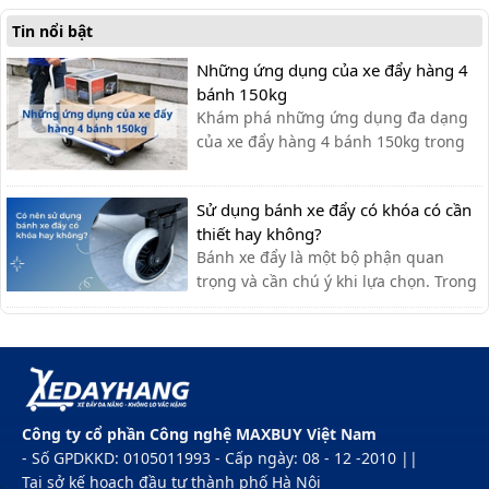
Tin nổi bật
Những ứng dụng của xe đẩy hàng 4
bánh 150kg
Khám phá những ứng dụng đa dạng
của xe đẩy hàng 4 bánh 150kg trong
các lĩnh vực như kho bãi, bán lẻ, xây
dựng, gia đình,...giúp tiết kiệm sức lao
Sử dụng bánh xe đẩy có khóa có cần
động!
thiết hay không?
Bánh xe đẩy là một bộ phận quan
trọng và cần chú ý khi lựa chọn. Trong
một số trường hợp, bạn sẽ cần sử
dụng bánh xe có khóa để quá trình sử
dụng thêm an toàn.
Công ty cổ phần Công nghệ MAXBUY Việt Nam
- Số GPDKKD: 0105011993 - Cấp ngày: 08 - 12 -2010 ||
Tại sở kế hoạch đầu tư thành phố Hà Nội