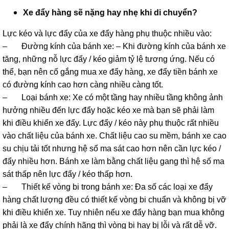
Xe đẩy hàng sẽ nặng hay nhẹ khi di chuyển?
Lực kéo và lực đẩy của xe đẩy hàng phụ thuộc nhiều vào:
– Đường kính của bánh xe: – Khi đường kính của bánh xe
tăng, những nỗ lực đẩy / kéo giảm tỷ lệ tương ứng. Nếu có
thể, bạn nên cố gắng mua xe đẩy hàng, xe đẩy tiền bánh xe
có đường kính cao hơn càng nhiều càng tốt.
– Loại bánh xe: Xe có một tầng hay nhiều tầng không ảnh
hưởng nhiều đến lực đẩy hoặc kéo xe mà bạn sẽ phải làm
khi điều khiển xe đẩy. Lực đẩy / kéo này phụ thuộc rất nhiều
vào chất liệu của bánh xe. Chất liệu cao su mềm, bánh xe cao
su chịu tải tốt nhưng hệ số ma sát cao hơn nên cần lực kéo /
đẩy nhiều hơn. Bánh xe làm bằng chất liệu gang thì hệ số ma
sát thấp nên lực đẩy / kéo thấp hơn.
– Thiết kế vòng bi trong bánh xe: Đa số các loại xe đẩy
hàng chất lượng đều có thiết kế vòng bi chuẩn và không bị vỡ
khi điều khiển xe. Tuy nhiên nếu xe đẩy hàng bạn mua không
phải là xe đẩy chính hãng thì vòng bi hay bị lỗi và rất dễ vỡ.