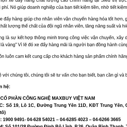
họn xe đẩy hàng chất lượng cao chính hãng tại Siêu thị trực
 phí. Nó giúp doanh nghiệp của bạn tiết kiệm tiền, nhờ tiết ki
xe đẩy hàng giúp cho nhân viên vận chuyển hàng hóa tốt hơn, g
hất lượng thể chất của đội ngũ nhân viên, tăng năng suất và hi
g là sự kết hợp thông minh trong công việc vận chuyển, xây 
là vàng” Vì lẽ đó xe đẩy hàng mãi là người bạn đồng hành cùng
n luôn cam kết cung cấp cho khách hàng sản phẩm chính hãng 1
ệ với chúng tôi, chúng tôi sẽ tư vấn cho bạn biết, bạn cần gì 
ên hệ:
 CỔ PHẦN CÔNG NGHỆ MAXBUY VIỆT NAM
: Số 19, Lô 1C, Đường Trung Yên 11D, KĐT Trung Yên, Cầ
tô)
i: 1900 9491- 04-628 54021 – 04-6285 4023 – 04-6266 3665
: Số 101/28 Đường Đinh Bộ Lĩnh, P.26, Quận Bình Thạnh, 