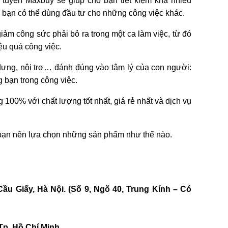
 tuyến Maxbuy sẽ giúp cho bạn tiết kiệm khá nhiều
ệm bạn có thể dùng đầu tư cho những công việc khác.
iảm công sức phải bỏ ra trong một ca làm việc, từ đó
ệu quả công việc.
dựng, nội trợ… đánh đúng vào tâm lý của con người:
 bạn trong công việc.
00% với chất lượng tốt nhất, giá rẻ nhất và dịch vụ
và bạn nên lựa chọn những sản phẩm như thế nào.
u Giấy, Hà Nội. (Số 9, Ngõ 40, Trung Kính – Có
Tp. Hồ Chí Minh