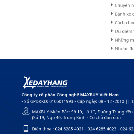
Chuyển n
Bánh xe 
Cách chọ
Ưu điểm 
Những mẫ
Nhược đi
Công ty cổ phần Công nghệ MAXBUY Việt Nam
- Số GPDKKD: 0105011993 - Cấp ngày: 08 - 12 -2010 || 
MAXBUY Miền Bắc: Số 19, Lô 1C, Đường Trung Yên 1
(Số 19, Ngõ 40, Trung Kính - Có chỗ đậu ôtô)
Điện thoại:
024 6285 4021
-
024 6285 4023
-
024 62