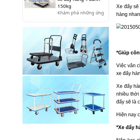
hợp, bạn sẽ cần sử
150kg
Xe đẩy sẽ 
dụng bánh xe có khóa
Khám phá những ứng
hàng nhanh
để quá trình sử dụng
dụng đa dạng của xe
thêm an toàn.
đẩy hàng 4 bánh 150kg
trong các lĩnh vực như
kho bãi, bán lẻ, xây
dựng, gia đình,...giúp
*Giúp côn
tiết kiệm sức lao động!
Việc vân c
xe đẩy hàn
Xe đẩy hà
nhiều thời
đẩy sẽ là 
Hiện nay c
*Xe đẩy h