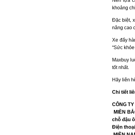
Nên lựa c
khoảng chi
Đặc biệt, 
nâng cao c
Xe đẩy hàn
“Sức khỏe 
Maxbuy luô
tốt nhất.
Hãy liên h
Chi tiết li
CÔNG TY
MIỀN BẮC
chỗ đậu ô
Điện thoạ
MIỀN NAM