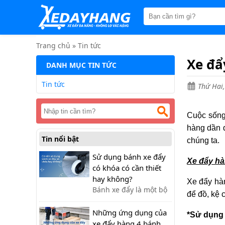
Trang
chủ
Xe
đẩy
Trang chủ
»
Tin tức
hàng
Xe đẩ
DANH MỤC TIN TỨC
Xe
nâng
Tin tức
Thứ Hai,
tay
Bánh
xe
Cuộc sống
đẩy
hàng dần đ
Tin nổi bật
Thương
chúng ta.
hiệu
Sử dụng bánh xe đẩy
Xe đẩy hà
Tin
có khóa có cần thiết
tức
hay không?
Xe đẩy hà
Bánh xe đẩy là một bộ
Liên
để đồ, kệ 
phận quan trọng và
hệ
cần chú ý khi lựa chọn.
Những ứng dụng của
*Sử dụng 
Trong một số trường
xe đẩy hàng 4 bánh