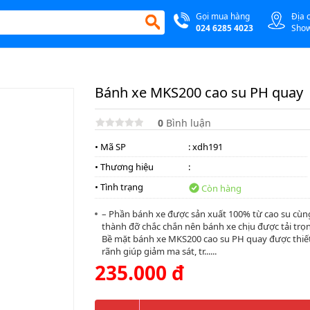
Gọi mua hàng
Địa 
024 6285 4023
Sho
Bánh xe MKS200 cao su PH quay
0
Bình luận
• Mã SP
: xdh191
• Thương hiệu
:
• Tình trạng
Còn hàng
– Phần bánh xe được sản xuất 100% từ cao su cùng
thành đỡ chắc chắn nên bánh xe chịu được tải trọn
Bề mặt bánh xe MKS200 cao su PH quay được thiết
rãnh giúp giảm ma sát, tr......
235.000 đ