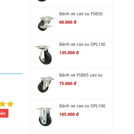
Bánh xe cao su FSB50
xoay khóa
60.000 đ
Bánh xe cao su DPL130
xoay
135.000 đ
Bánh xe FSB65 cao su
quay
75.000 đ
Bánh xe cao su DPL100
cố định
iến
105.000 đ