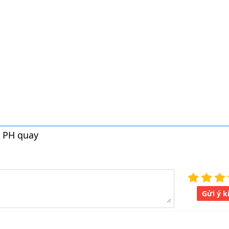
 PH quay
Gửi ý k