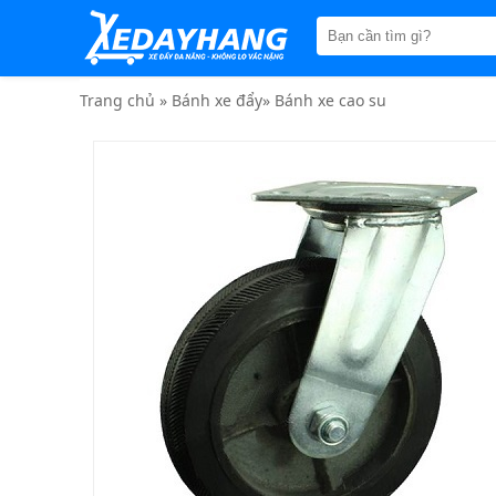
Trang
chủ
Xe
đẩy
Trang chủ
»
Bánh xe đẩy
»
Bánh xe cao su
hàng
Xe
nâng
tay
Bánh
xe
đẩy
Thương
hiệu
Tin
tức
Liên
hệ