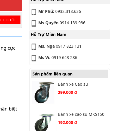
Mr Phú:
0932.318.636
 CHO TÔI
Ms Quyên
0914 139 986
Hỗ Trợ Miền Nam
Ms. Nga
0917 823 131
ọng cực
Ms Vi:
0919 643 286
Sản phẩm liên quan
Bánh xe Cao su
661PRZ100J01 xoay
299.000 đ
hân biệt
Bánh xe cao su MKS150
MK xoay
192.000 đ