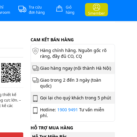
chỉ
Tra cứu
Giỏ
wroom
đơn hàng
hàng
Smember
CAM KẾT BÁN HÀNG
Hàng chính hãng. Nguồn gốc rõ
ràng, đầy đủ CO, CQ
Giao hàng ngay (nội thành Hà Nội)
Giao trong 2 đến 3 ngày (toàn
quốc)
 thiết kế
Gọi lại cho quý khách trong 5 phút
g cực lớn. –
 kế các
Hotline:
1900 9491
Tư vấn miễn
phí.
HỖ TRỢ MUA HÀNG
Hỗ Trợ Miền Bắc