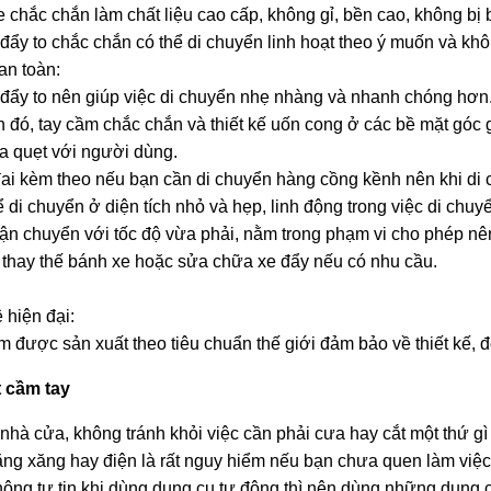
 chắc chắn làm chất liệu cao cấp, không gỉ, bền cao, không bị
đẩy to chắc chắn có thể di chuyển linh hoạt theo ý muốn và không
an toàn:
đẩy to nên giúp việc di chuyển nhẹ nhàng và nhanh chóng hơn
 đó, tay cầm chắc chắn và thiết kế uốn cong ở các bề mặt góc 
a quẹt với người dùng.
ai kèm theo nếu bạn cần di chuyển hàng cồng kềnh nên khi di c
ể di chuyển ở diện tích nhỏ và hẹp, linh động trong việc di chuy
ận chuyển với tốc độ vừa phải, nằm trong phạm vi cho phép nên
thay thế bánh xe hoặc sửa chữa xe đẩy nếu có nhu cầu.
hiện đại:
 được sản xuất theo tiêu chuẩn thế giới đảm bảo về thiết kế, đ
t cầm tay
hà cửa, không tránh khỏi việc cần phải cưa hay cắt một thứ gì
ng xăng hay điện là rất nguy hiểm nếu bạn chưa quen làm việc 
ông tự tin khi dùng dụng cụ tự động thì nên dùng những dụng cụ