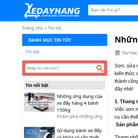
Trang
chủ
Xe
đẩy
Trang chủ
»
Tin tức
hàng
Những
DANH MỤC TIN TỨC
Xe
nâng
Tin tức
Thứ Hai,
tay
Bánh
Sơn, sửa n
xe
kiến thức 
đẩy
thành côn
Tin nổi bật
Thương
đây nhé!
hiệu
Những ứng dụng của
1. Thang
Tin
xe đẩy hàng 4 bánh
tức
150kg
Việc sơn n
Khám phá những ứng
cụ cần thi
Liên
dụng đa dạng của xe
hệ
Sản phẩm
đẩy hàng 4 bánh 150kg
Sử dụng bánh xe đẩy
trong các lĩnh vực như
có khóa có cần thiết
Thang nhôm