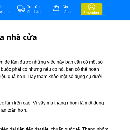
chỉ
Tra cứu
Giỏ
wroom
đơn hàng
hàng
Smember
ửa nhà cửa
hiên để làm được những việc này bạn cần có một số
t buộc phải có nhưng nếu có nó, bạn có thể hoàn
hiệu quả hơn. Hãy tham khảo một số dụng cụ dưới
ệc làm trên cao. Vì vậy mà thang nhôm là một dụng
 an toàn hơn.
n đại tiên tiến đạt tiêu chuẩn quốc tế. Thang nhôm