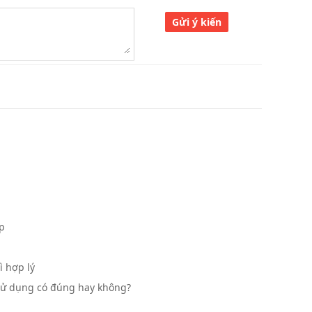
Gửi ý kiến
p
ì hợp lý
 sử dụng có đúng hay không?