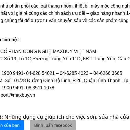
nhà phân phối các loại thang nhôm, thiết bị, máy móc công ngh
nhất với giá rẻ cùng các chính sách ưu đãi – giao hàng nhanh 
ng chúng tôi để được tư vấn chuyên sâu về các sản phẩm cũng
n liên hệ :
 CỔ PHẦN CÔNG NGHỆ MAXBUY VIỆT NAM
 Số 19, Lô 1C, Đường Trung Yên 11D, KĐT Trung Yên, Cầu Giấ
i: 1900 9491- 04-628 54021 – 04-6285 4023 – 04-6266 3665
 Số 101/28 Đường Đinh Bộ Lĩnh, P.26, Quận Bình Thạnh, Tp.
: 1900 9491- 08 3511 1078
pport@maxbuy.vn
ề:
Những dụng cụ giúp ích cho việc sơn, sửa nhà cửa
ến của bạn
Bình luận facebook