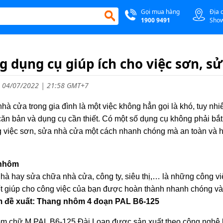
Gọi mua hàng
Địa 
1900 9491
Sho
 dụng cụ giúp ích cho việc sơn, s
 04/07/2022 | 21:58 GMT+7
hà cửa trong gia đình là một việc không hẳn gọi là khó, tuy n
căn bản và dụng cụ cần thiết. Có một số dụng cụ không phải bắ
g việc sơn, sửa nhà cửa một cách nhanh chóng mà an toàn và 
 nhôm
hà hay sửa chữa nhà cửa, công ty, siêu thị,… là những công vi
ết giúp cho công việc của bạn được hoàn thành nhanh chóng và
 đề xuất: Thang nhôm 4 đoạn PAL B6-125
 chữ M PAL B6-125 Đài Loan được sản xuất theo công nghệ hiệ