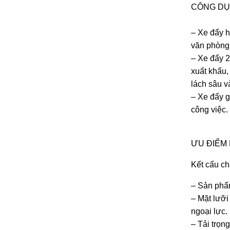
CÔNG DỤ
– Xe đẩy 
văn phòng,
– Xe đẩy 2
xuất khẩu,
lách sâu v
– Xe đẩy g
công việc.
ƯU ĐIỂM 
Kết cấu ch
– Sản phẩm
– Mặt lưỡi
ngoại lực.
– Tải trọng