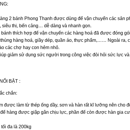
NG:
hàng 2 bánh Phong Thạnh được dùng để vận chuyển các sản ph
 siêu thị, bến cảng… dễ dàng và nhanh gọn.
 bánh thích hợp để vận chuyển các hàng hoá đã được đóng gói,
 thùng hàng hoá, giầy dép, quần áo, thực phẩm,…… Ngoài ra, 
ào các chợ hay con hẻm nhỏ.
iúp giảm sử dụng sức người trong công việc đòi hỏi sức lực và
NỔI BẬT :
ắc chắn:
 được làm từ thép ống dầy, sơn và hàn rất kĩ lưỡng nên cho đ
 để hàng được giập gân chịu lực, phần đế còn được hàn gia c
 tối đa là 200kg