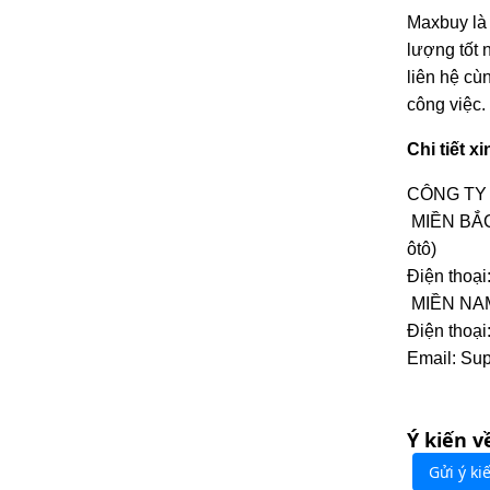
Maxbuy là 
lượng tốt 
liên hệ cù
công việc.
Chi tiết xi
CÔNG TY
MIỀN BẮC:
ôtô)
Điện thoạ
MIỀN NAM:
Điện thoại
Email: Su
Ý kiến v
Gửi ý ki