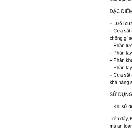
ĐẶC ĐIỂM
– Lưỡi cưa
– Cưa sắt 
chống gỉ s
– Phần lưỡ
– Phần tay
– Phần khu
– Phần tay
– Cưa sắt 
khả năng s
SỬ DỤNG
– Khi sử d
Trên đây, 
mà an toà