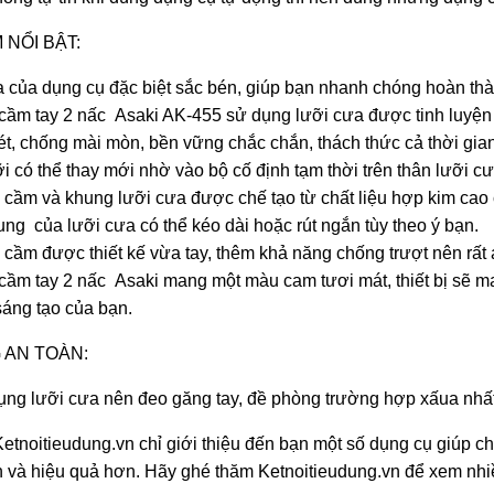
 NỔI BẬT:
 của dụng cụ đặc biệt sắc bén, giúp bạn nhanh chóng hoàn thà
cầm tay 2 nấc Asaki AK-455 sử dụng lưỡi cưa được tinh luyện
ét, chống mài mòn, bền vững chắc chắn, thách thức cả thời gian
i có thể thay mới nhờ vào bộ cố định tạm thời trên thân lưỡi cư
 cầm và khung lưỡi cưa được chế tạo từ chất liệu hợp kim cao 
ng của lưỡi cưa có thể kéo dài hoặc rút ngắn tùy theo ý bạn.
 cầm được thiết kế vừa tay, thêm khả năng chống trượt nên rất 
cầm tay 2 nấc Asaki mang một màu cam tươi mát, thiết bị sẽ m
áng tạo của bạn.
 AN TOÀN:
ụng lưỡi cưa nên đeo găng tay, đề phòng trường hợp xấua nhất
Ketnoitieudung.vn chỉ giới thiệu đến bạn một số dụng cụ giúp
n và hiệu quả hơn. Hãy ghé thăm Ketnoitieudung.vn để xem nh