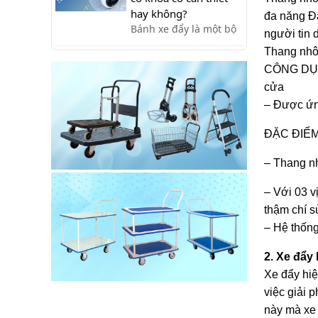
kho bãi, bán lẻ, xây
hay không?
đa năng Đà
dựng, gia đình,...giúp
Bánh xe đẩy là một bộ
người tin 
tiết kiệm sức lao động!
phận quan trọng và
Thang nhô
cần chú ý khi lựa chọn.
CÔNG D
Trong một số trường
cửa
hợp, bạn sẽ cần sử
– Được ứng
dụng bánh xe có khóa
để quá trình sử dụng
ĐẶC ĐIỂM
thêm an toàn.
– Thang nh
– Với 03 v
thậm chí 
– Hệ thống
2. Xe đẩy
Xe đẩy hiệ
việc giải 
này mà xe 