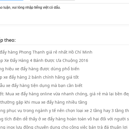
ếp theo:
e đẩy hàng Phong Thạnh giá rẻ nhất Hồ Chí Minh
ập Xe Đẩy Hàng 4 Bánh Được Ưa Chuộng 2016
ng hiệu xe đẩy hàng được dùng phổ biến
p xe đẩy hàng 2 bánh chính hãng giá tốt
u xe đẩy hàng tiện dụng mà bạn cần biết
ết: Mua xe đẩy hàng online vừa nhanh chóng, giá rẻ mà lại bền đẹ
i thường gặp khi mua xe đẩy hàng nhiều tầng
ng phục vụ trong ngành y tế nên chọn loại xe 2 tầng hay 3 tầng th
g tích điện dễ thấy ở xe đẩy hàng hoàn toàn vô hại đối với người
ng inox lưu động chuyên dụng cho công việc bán trà đá thuận lợi