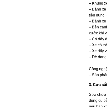
– Khung xe
– Bánh xe 
tiện dụng, 
– Bánh xe 
– Bên cạnh
xước khi v
– Có dây đ
– Xe có th
– Xe đẩy v
– Dễ dàng 
Công nghệ 
– Sản phẩm
3. Cưa sắ
Sửa chữa n
dụng cụ bằ
nếu bạn kh