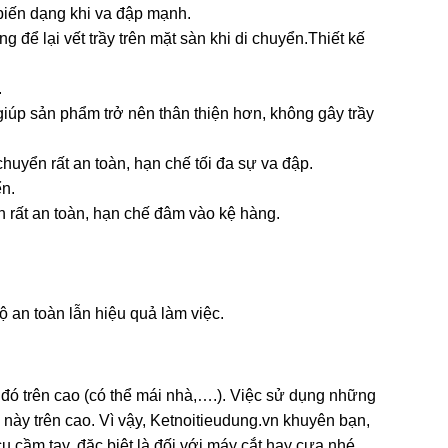
 biến dạng khi va đập mạnh.
 để lại vết trầy trên mặt sàn khi di chuyển.
Thiết kế
.
giúp sản phẩm trở nên thân thiện hơn, không gây trầy
huyển rất an toàn, hạn chế tối đa sự va đập.
ển.
 rất an toàn, hạn chế đâm vào kệ hàng.
ộ an toàn lẫn hiệu quả làm việc.
 đó trên cao (có thể mái nhà,….). Việc sử dụng những
này trên cao. Vì vậy, Ketnoitieudung.vn khuyên bạn,
 cầm tay, đặc biệt là đối với máy cắt hay cưa nhé