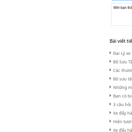
Bài viết ti
Đại Lý x
Bộ Sưu T
Các thươ
Bộ sưu tậ
Những mẫ
Bạn có bi
3 câu hỏ
Xe đẩy hà
Hiện tượn
Xe đẩy hà