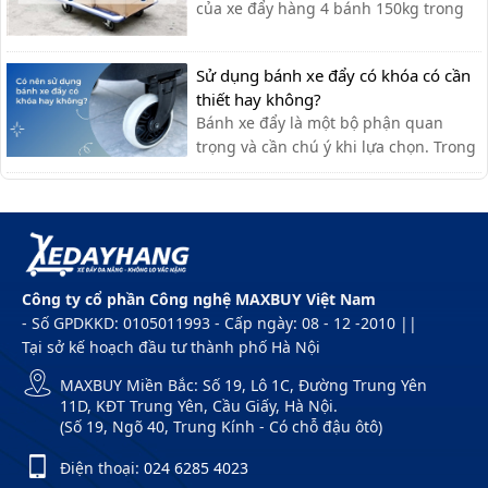
của xe đẩy hàng 4 bánh 150kg trong
các lĩnh vực như kho bãi, bán lẻ, xây
dựng, gia đình,...giúp tiết kiệm sức lao
Sử dụng bánh xe đẩy có khóa có cần
động!
thiết hay không?
Bánh xe đẩy là một bộ phận quan
trọng và cần chú ý khi lựa chọn. Trong
một số trường hợp, bạn sẽ cần sử
dụng bánh xe có khóa để quá trình sử
dụng thêm an toàn.
Công ty cổ phần Công nghệ MAXBUY Việt Nam
- Số GPDKKD: 0105011993 - Cấp ngày: 08 - 12 -2010 ||
Tại sở kế hoạch đầu tư thành phố Hà Nội
MAXBUY Miền Bắc: Số 19, Lô 1C, Đường Trung Yên
11D, KĐT Trung Yên, Cầu Giấy, Hà Nội.
(Số 19, Ngõ 40, Trung Kính - Có chỗ đậu ôtô)
Điện thoại:
024 6285 4023