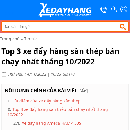
Trang
chủ
MENU
Xe
đẩy
hàng
Trang chủ
»
Tin tức
Xe
nâng
Top 3 xe đẩy hàng sàn thép bán
tay
chạy nhất tháng 10/2022
Bánh
xe
đẩy
Thứ Hai, 14/11/2022 | 10:23 GMT+7
Thương
hiệu
NỘI DUNG CHÍNH CỦA BÀI VIẾT
[
Ẩn
]
Tin
1.
Ưu điểm của xe đẩy hàng sàn thép
tức
2.
Top 3 xe đẩy hàng sàn thép bán chạy nhất tháng
Liên
10/2022
hệ
2.1.
Xe đẩy hàng Ameca HAM-150S